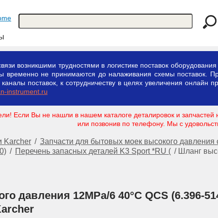
ты
вязи возникшими трудностями в логистике поставок оборудования 
зы временно не принимаются до налаживания схемы поставок. П
аналы поставок, к сотрудничеству в целях увеличения онлайн пр
-instrument.ru
ли! Если Вы не нашли в нашем каталоге деталировок и запчастей 
или позвонив по телефону. Мы с удовольс
 Karcher
/
Запчасти для бытовых моек высокого давления 
0)
/
Перечень запасных деталей K3 Sport *RU (
/
Шланг выс
го давления 12MPa/6 40°C QCS (6.396-514
Karcher