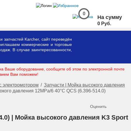
0
На сумму
0 Руб.
и запчастей Karcher, сайт переведён
риглашаем коммерческие и торговые
одаж. В случае заинтересованности,
на Ваше оборудование, сообщите об этом по электронной почте
твием Вам поможем!
с электромотором
/
Запчасти | Мойка высокого давления
окого давления 12MPa/6 40°C QCS (6.396-514.0)
Оценить
.0) | Мойка высокого давления K3 Sport