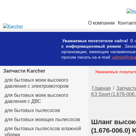
О компании
Контак
Уважаемые посетители сайта!
В с
в
информационный режим
. Зака
организации, имеющие налаженные к
просим писать на e-mail:
admin@clean
Запчасти Karcher
Уважаемые покупате
для бытовых моек высокого
давления с электромотором
Главная
/
Запчасти
K3 Sport (1.676-006.
для бытовых моек высокого
давления с ДВС
для бытовых пылесосов
для бытовых моющих пылесосов
Шланг высоко
для бытовых пылесосов влажной
(1.676-006.0) 
уборки