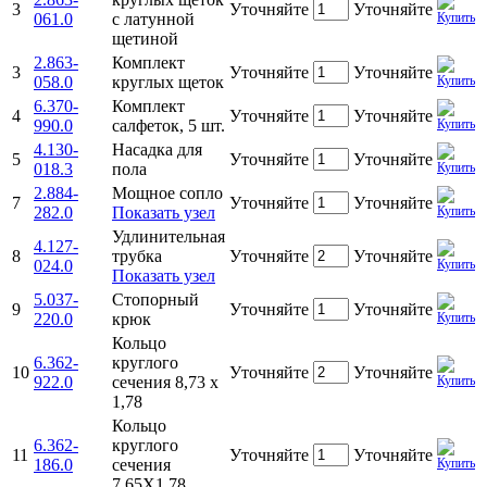
3
Уточняйте
Уточняйте
061.0
с латунной
щетиной
2.863-
Комплект
3
Уточняйте
Уточняйте
058.0
круглых щеток
6.370-
Комплект
4
Уточняйте
Уточняйте
990.0
салфеток, 5 шт.
4.130-
Насадка для
5
Уточняйте
Уточняйте
018.3
пола
2.884-
Мощное сопло
7
Уточняйте
Уточняйте
282.0
Показать узел
Удлинительная
4.127-
8
трубка
Уточняйте
Уточняйте
024.0
Показать узел
5.037-
Стопорный
9
Уточняйте
Уточняйте
220.0
крюк
Кольцо
6.362-
круглого
10
Уточняйте
Уточняйте
922.0
сечения 8,73 х
1,78
Кольцо
6.362-
круглого
11
Уточняйте
Уточняйте
186.0
сечения
7,65X1,78