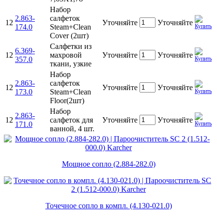
Набор
2.863-
салфеток
12
Уточняйте
Уточняйте
174.0
Steam+Clean
Cover (2шт)
Салфетки из
6.369-
12
махровой
Уточняйте
Уточняйте
357.0
ткани, узкие
Набор
2.863-
салфеток
12
Уточняйте
Уточняйте
173.0
Steam+Clean
Floor(2шт)
Набор
2.863-
12
салфеток для
Уточняйте
Уточняйте
171.0
ванной, 4 шт.
Мощное сопло (2.884-282.0)
Точечное сопло в компл. (4.130-021.0)