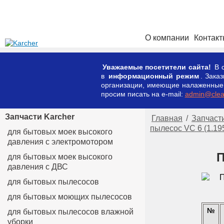
О компании
Контак
Уважаемые посетители сайта!
В с
в
информационный режим
. Зака
организации, имеющие налаженные к
просим писать на e-mail:
admin@clean
Запчасти Karcher
Главная
/
Запчасти
пылесос VC 6 (1.19
для бытовых моек высокого
давления с электромотором
П
для бытовых моек высокого
давления с ДВС
для бытовых пылесосов
для бытовых моющих пылесосов
№
для бытовых пылесосов влажной
уборки