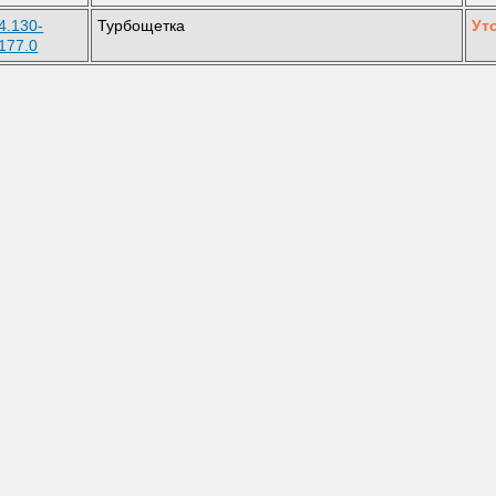
4.130-
Турбощетка
Ут
177.0