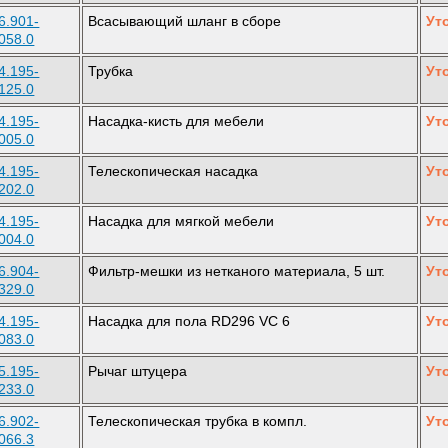
6.901-
Всасывающий шланг в сборе
Ут
058.0
4.195-
Трубка
Ут
125.0
4.195-
Насадка-кисть для мебели
Ут
005.0
4.195-
Телескопическая насадка
Ут
202.0
4.195-
Насадка для мягкой мебели
Ут
004.0
6.904-
Фильтр-мешки из нетканого материала, 5 шт.
Ут
329.0
4.195-
Насадка для пола RD296 VC 6
Ут
083.0
5.195-
Рычаг штуцера
Ут
233.0
6.902-
Телескопическая трубка в компл.
Ут
066.3