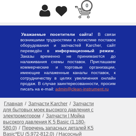
0
Уважаемые посетители сайта!
В связи
возникшими трудностями в логистике поставок
оборудования и запчастей Karcher, сайт
переведён в
информационный режим
.
Заказы временно не принимаются до
налаживания схемы поставок. Приглашаем
коммерческие и торговые организации,
имеющие налаженные каналы поставок, к
сотрудничеству в целях увеличения онлайн
продаж. В случае заинтересованности, просим
писать на e-mail:
admin@clean-instrument.ru
Главная
/
Запчасти Karcher
/
Запчасти
для бытовых моек высокого давления с
электромотором
/
Запчасти | Мойка
высокого давления K 5 Basic (1.180-
580.0)
/
Перечень запасных деталей K5
Basic*EU (5.972-812.0)
/
Насосный