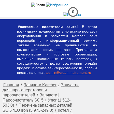
0
Уважаемые посетители сайта!
В связи
возникшими трудностями в логистике поставок
оборудования и запчастей Karcher, сайт
переведён в
информационный режим
.
Заказы временно не принимаются до
налаживания схемы поставок. Приглашаем
коммерческие и торговые организации,
имеющие налаженные каналы поставок, к
сотрудничеству в целях увеличения онлайн
продаж. В случае заинтересованности, просим
писать на e-mail:
admin@clean-instrument.ru
Главная
/
Запчасти Karcher
/
Запчасти
для парогенераторов и
пароочистителей
/
Запчасти |
Пароочиститель SC 5 + Утюг (1.512-
503.0)
/
Перечень запасных деталей
SC 5 *EU Iron (5.973-249.0)
/
Котёл
/