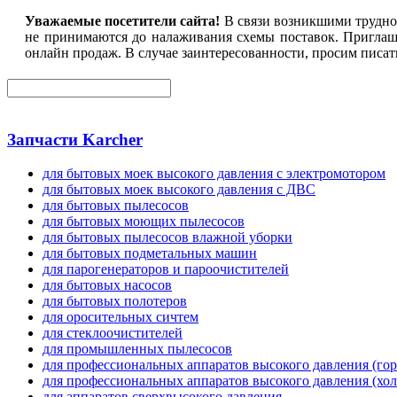
Уважаемые посетители сайта!
В связи возникшими труднос
не принимаются до налаживания схемы поставок. Приглаш
онлайн продаж. В случае заинтересованности, просим писать
Запчасти Karcher
для бытовых моек высокого давления с электромотором
для бытовых моек высокого давления с ДВС
для бытовых пылесосов
для бытовых моющих пылесосов
для бытовых пылесосов влажной уборки
для бытовых подметальных машин
для парогенераторов и пароочистителей
для бытовых насосов
для бытовых полотеров
для оросительных сичтем
для стеклоочистителей
для промышленных пылесосов
для профессиональных аппаратов высокого давления (гор
для профессиональных аппаратов высокого давления (хол
для аппаратов сверхвысокого давления