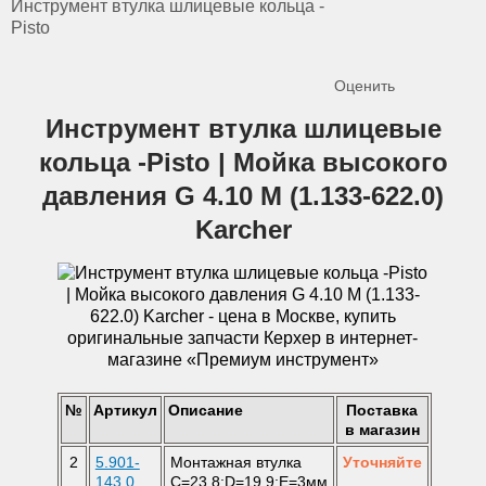
Инструмент втулка шлицевые кольца -
Pisto
Оценить
Инструмент втулка шлицевые
кольца -Pisto | Мойка высокого
давления G 4.10 M (1.133-622.0)
Karcher
№
Артикул
Описание
Поставка
в магазин
2
5.901-
Монтажная втулка
Уточняйте
143.0
C=23,8;D=19,9;E=3мм