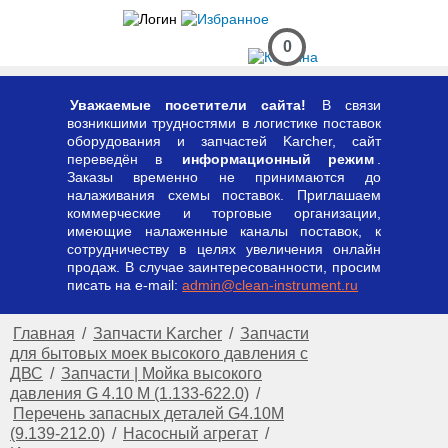
0
Уважаемые посетители сайта!
В связи
возникшими трудностями в логистике поставок
оборудования и запчастей Karcher, сайт
переведён в
информационный режим
.
Заказы временно не принимаются до
налаживания схемы поставок. Приглашаем
коммерческие и торговые организации,
имеющие налаженные каналы поставок, к
сотрудничеству в целях увеличения онлайн
продаж. В случае заинтересованности, просим
писать на e-mail:
admin@clean-instrument.ru
Главная
/
Запчасти Karcher
/
Запчасти
для бытовых моек высокого давления с
ДВС
/
Запчасти | Мойка высокого
давления G 4.10 M (1.133-622.0)
/
Перечень запасных деталей G4.10M
(9.139-212.0)
/
Насосный агрегат
/