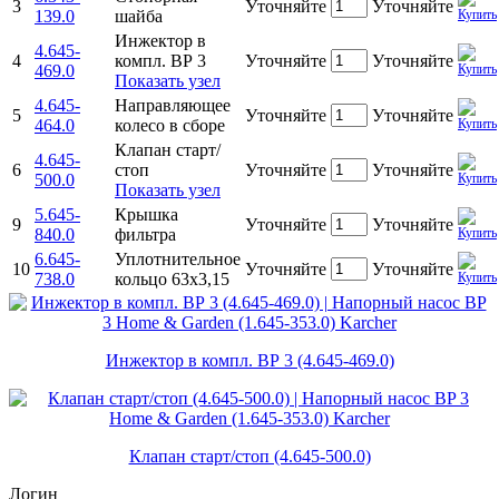
3
Уточняйте
Уточняйте
139.0
шайба
Инжектор в
4.645-
4
компл. ВР 3
Уточняйте
Уточняйте
469.0
Показать узел
4.645-
Направляющее
5
Уточняйте
Уточняйте
464.0
колесо в сборе
Клапан старт/
4.645-
6
стоп
Уточняйте
Уточняйте
500.0
Показать узел
5.645-
Крышка
9
Уточняйте
Уточняйте
840.0
фильтра
6.645-
Уплотнительное
10
Уточняйте
Уточняйте
738.0
кольцо 63x3,15
Инжектор в компл. ВР 3 (4.645-469.0)
Клапан старт/стоп (4.645-500.0)
Логин