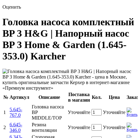
Оценить
Головка насоса комплектный
BP 3 H&G | Напорный насос
BP 3 Home & Garden (1.645-
353.0) Karcher
Поставка
№
Артикул
Описание
Кол.
Цена
Зака
в магазин
Головка насоса
5.645-
1
BP
Уточняйте
Уточняйте
767.0
MIDDLE/TOP
6.645-
Резина
2
Уточняйте
Уточняйте
346.0
вентиляции
6.343-
Стопорная