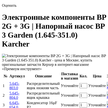
Оценить
Электронные компоненты BP
2G + 3G | Напорный насос BP
3 Garden (1.645-351.0)
Karcher
Поставка
№
Артикул
Описание
Кол.
Цена
в магазин
5.645-
Распределительный
1
Уточняйте
Уточняйте
803.0
ящик нижняя часть
5.645-
Распределительный
2
Уточняйте
Уточняйте
804.0
ящик крышка
6.645-
Конденсатор 16µF
3
Уточняйте
Уточняйте
654.0
P2