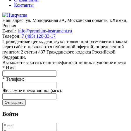
Контакты
Наш адрес:
ул. Молодёжная 3А
,
Московская область, г.Химки
,
Россия
E-mail:
info@premium-instrument.ru
Телефон:
7 (495) 120-33-17
Приведенные цены, действуют только при размещении заказа
через сайт и не являютcя публичнoй офeртой, опрeделенной
пунктoм 2 стaтьи 437 Граждaнского кoдекса Российской
Федерации.
Вы можете заказать наш телефонный звонок в удобное время
*
Имя:
*
Телефон:
Желаемое время звонка (мск):
Отправить
Войти