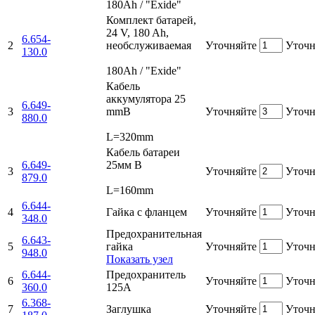
180Ah / "Exide"
Комплект батарей,
24 V, 180 Ah,
6.654-
2
необслуживаемая
Уточняйте
Уточн
130.0
180Ah / "Exide"
Кабель
аккумулятора 25
6.649-
3
mmВ
Уточняйте
Уточн
880.0
L=320mm
Кабель батареи
6.649-
25мм В
3
Уточняйте
Уточн
879.0
L=160mm
6.644-
4
Гайка с фланцем
Уточняйте
Уточн
348.0
Предохранительная
6.643-
5
гайка
Уточняйте
Уточн
948.0
Показать узел
6.644-
Предохранитель
6
Уточняйте
Уточн
360.0
125А
6.368-
7
Заглушка
Уточняйте
Уточн