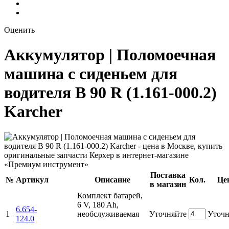
Оценить
Аккумулятор | Поломоечная
машина с сиденьем для
водителя B 90 R (1.161-000.2)
Karcher
Поставка
№
Артикул
Описание
Кол.
Це
в магазин
Комплект батарей,
6 V, 180 Ah,
6.654-
1
необслуживаемая
Уточняйте
Уточн
124.0