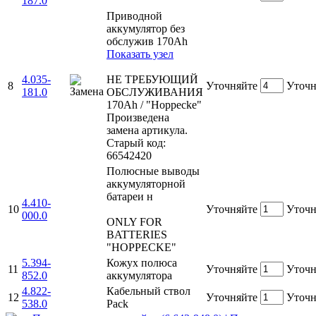
187.0
Приводной
аккумулятор без
обслужив 170Ah
Показать узел
4.035-
НЕ ТРЕБУЮЩИЙ
8
Уточняйте
Уточн
181.0
ОБСЛУЖИВАНИЯ
170Ah / "Hoppecke"
Произведена
замена артикула.
Старый код:
66542420
Полюсные выводы
аккумуляторной
батареи н
4.410-
10
Уточняйте
Уточн
000.0
ONLY FOR
BATTERIES
"HOPPECKE"
5.394-
Кожух полюса
11
Уточняйте
Уточн
852.0
аккумулятора
4.822-
Кабельный ствол
12
Уточняйте
Уточн
538.0
Pack