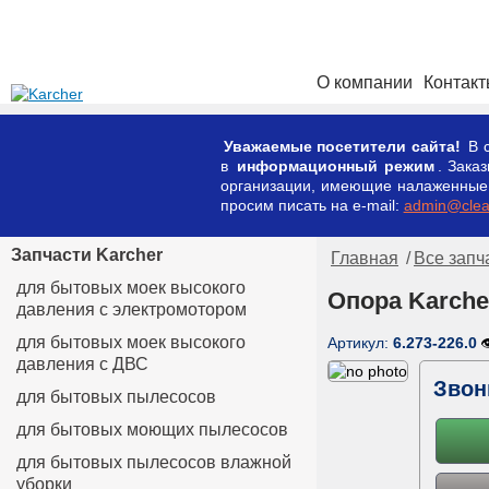
О компании
Контак
Уважаемые посетители сайта!
В с
в
информационный режим
. Зака
организации, имеющие налаженные к
просим писать на e-mail:
admin@clean
Запчасти Karcher
Главная
/
Все запч
для бытовых моек высокого
Опора Karche
давления с электромотором
для бытовых моек высокого
Артикул:
6.273-226.0

давления с ДВС
Звон
для бытовых пылесосов
для бытовых моющих пылесосов
для бытовых пылесосов влажной
уборки