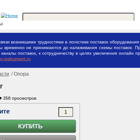
ты
вязи возникшими трудностями в логистике поставок оборудования 
зы временно не принимаются до налаживания схемы поставок. П
аналы поставок, к сотрудничеству в целях увеличения онлайн пр
-instrument.ru
асти
/ Опора
r
 358 просмотров
ите
КУПИТЬ